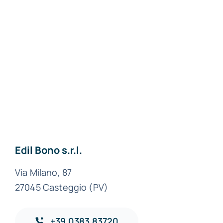
Materiali edili a Pavia
Materiali edili a Lodi
Materiali edili a
Milano
Materiali edili ad
Alessandria
Edil Bono s.r.l.
Via Milano, 87
27045 Casteggio (PV)
+39.0383.83720