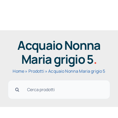
Salta
al
Togg
contenuto
Navig
Acquaio Nonna
Maria grigio 5
.
Home
»
Prodotti
»
Acquaio Nonna Maria grigio 5
Cerca
per: