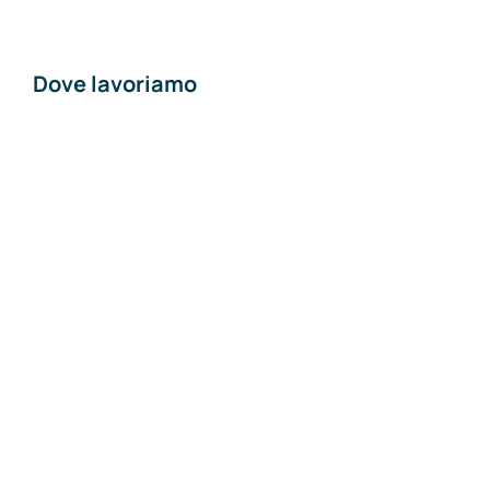
Dove lavoriamo
Materiali edili a
Piacenza
Materiali edili a Pavia
Materiali edili a Lodi
Materiali edili a
Milano
Materiali edili ad
Alessandria