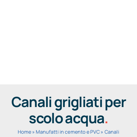
Salta
al
Home
contenuto
Categorie
Prodotti
Chi siamo
Contatti
Canali grigliati per
scolo acqua
.
Home
»
Manufatti in cemento e PVC
»
Canali