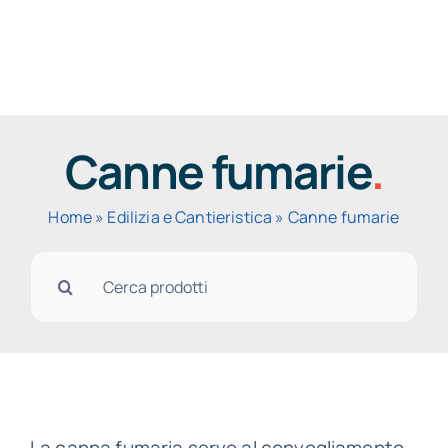
Salta
al
Togg
contenuto
Navig
Canne fumarie
.
Home
»
Edilizia e Cantieristica
»
Canne fumarie
Cerca
per:
La canna fumaria serve al convogliamento