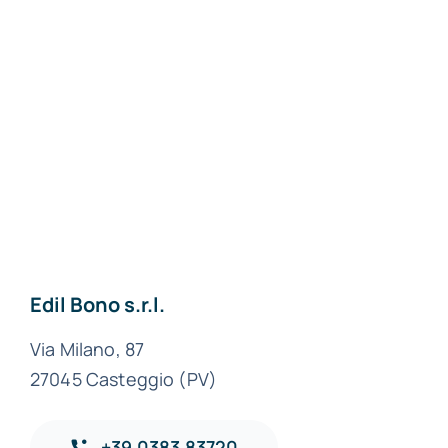
Materiali edili a Pavia
Materiali edili a Lodi
Materiali edili a
Milano
Materiali edili ad
Alessandria
Edil Bono s.r.l.
Via Milano, 87
27045 Casteggio (PV)
+39.0383.83720