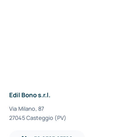
Materiali edili a Pavia
Materiali edili a Lodi
Materiali edili a
Milano
Materiali edili ad
Alessandria
Edil Bono s.r.l.
Via Milano, 87
27045 Casteggio (PV)