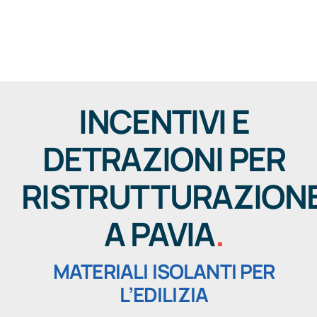
Salta
al
Togg
contenuto
Navig
INCENTIVI E
DETRAZIONI PER
RISTRUTTURAZION
A PAVIA
.
MATERIALI ISOLANTI PER
L’EDILIZIA