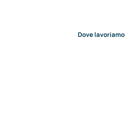
Dove lavoriamo
Materiali edili a Piacen
o
Materiali edili a Pavia
Materiali edili a Lodi
Materiali edili a Milano
Materiali edili ad Alessa