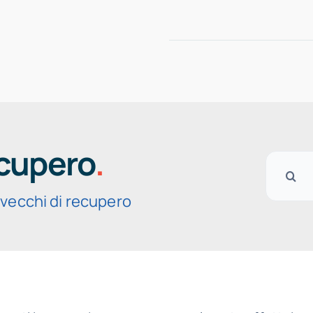
+39.0383.83720
CHI SIAMO
CATEGORIE PR
ecupero
.
Cerca
per:
vecchi di recupero