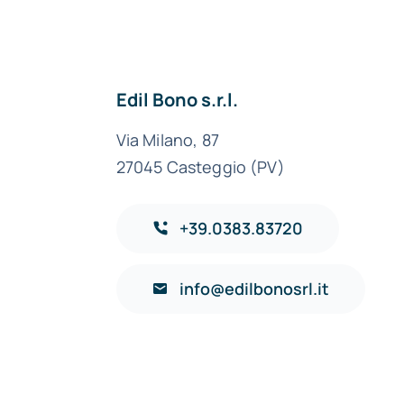
Edil Bono s.r.l.
Via Milano, 87
za
27045 Casteggio (PV)
+39.0383.83720
info@edilbonosrl.it
ndria