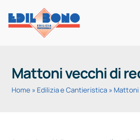
Salta
al
contenuto
HOME
Mattoni vecchi di r
Home
»
Edilizia e Cantieristica
»
Mattoni 
DETTAGLI