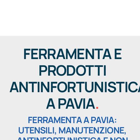
Salta
al
Togg
contenuto
Navig
FERRAMENTA E
PRODOTTI
ANTINFORTUNISTIC
A PAVIA
.
FERRAMENTA A PAVIA:
UTENSILI, MANUTENZIONE,