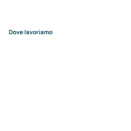
Contatti
Dove lavoriamo
Materiali edili a
Piacenza
Materiali edili a Pavia
Materiali edili a Lodi
Materiali edili a
Milano
Materiali edili ad
Alessandria