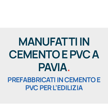
Salta
al
Togg
contenuto
Navig
MANUFATTI IN
CEMENTO E PVC A
PAVIA
.
PREFABBRICATI IN CEMENTO E
PVC PER L’EDILIZIA