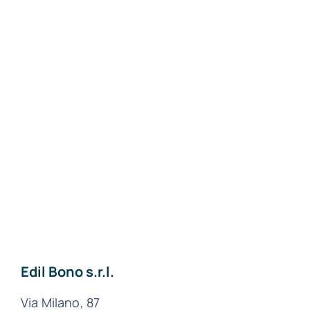
Materiali edili a
Piacenza
Materiali edili a Pavia
Materiali edili a Lodi
Materiali edili a
Milano
Materiali edili ad
Alessandria
Edil Bono s.r.l.
Via Milano, 87