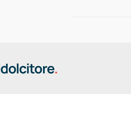
+39.0383.83720
CHI SIAMO
CATEGORIE PR
dolcitore
.