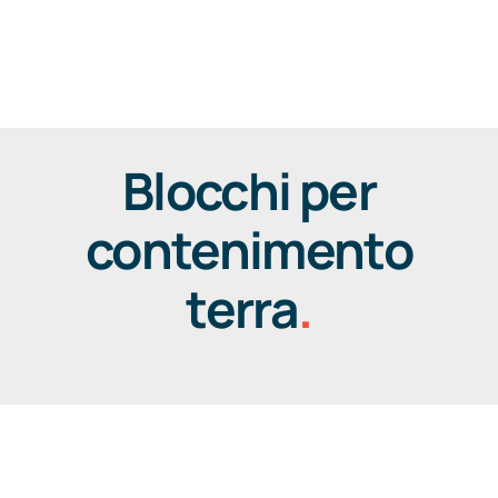
Salta
al
Togg
contenuto
Navig
Blocchi per
contenimento
terra
.