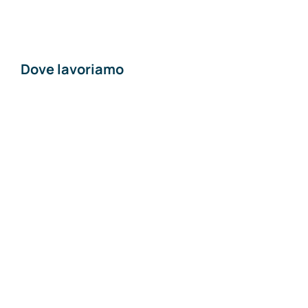
Contatti
Dove lavoriamo
Materiali edili a
Piacenza
Materiali edili a Pavia
Materiali edili a Lodi
Materiali edili a
Milano
Materiali edili ad
Alessandria