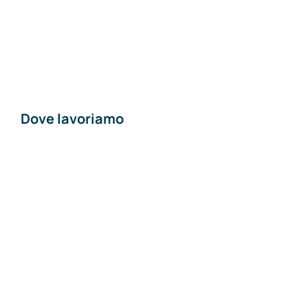
Chi siamo
Contatti
Dove lavoriamo
Materiali edili a
Piacenza
Materiali edili a Pavia
Materiali edili a Lodi
Materiali edili a
Milano