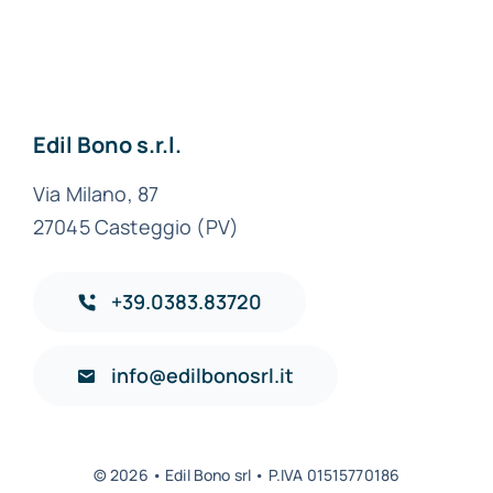
Materiali edili ad
Alessandria
Edil Bono s.r.l.
Via Milano, 87
27045 Casteggio (PV)
+39.0383.83720
info@edilbonosrl.it
© 2026 • Edil Bono srl • P.IVA 01515770186