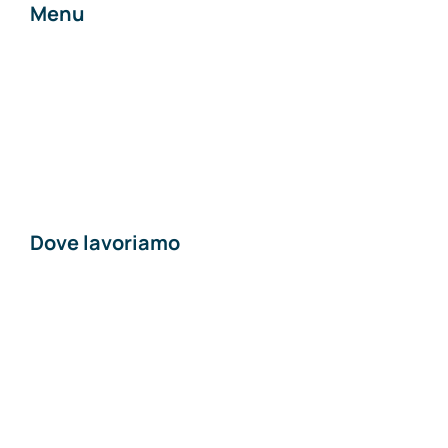
Menu
Home
Chi siamo
Contatti
Dove lavoriamo
Materiali edili a
Piacenza
Materiali edili a Pavia
Materiali edili a Lodi