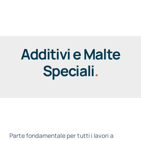
Salta
al
Togg
contenuto
Navig
Additivi e Malte
Speciali
.
Parte fondamentale per tutti i lavori a